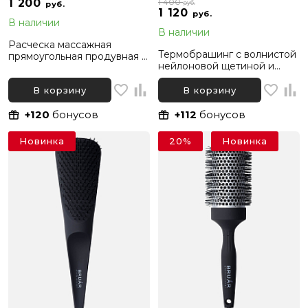
1 200
1 400
руб.
руб.
1 120
руб.
В наличии
В наличии
Расческа массажная
Термобрашинг с волнистой
прямоугольная продувная с
нейлоновой щетиной и
нейлоновой щетиной 9
хвостиком BRUAR SILVER
рядов BRUAR FLEXY
THERMO, диаметр 25 мм
В корзину
В корзину
+120
бонусов
+112
бонусов
Новинка
20%
Новинка