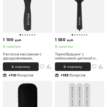
1 100
1 550
руб.
руб.
В наличии
В наличии
Расческа массажная с
Термобрашинг с
двухуровневыми
нейлоновой щетиной и
нейлоновыми зубчиками
хвостиком BRUAR BLACK
BRUAR SOFT DETANGLE
THERMO, диаметр 43 мм
В корзину
В корзину
+110
бонусов
+155
бонусов