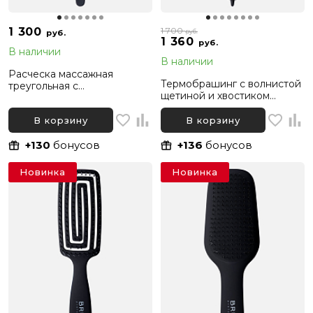
1 300
1 700
руб.
руб.
1 360
руб.
В наличии
В наличии
Расческа массажная
Термобрашинг с волнистой
треугольная с
щетиной и хвостиком
двухуровневыми
BRUAR SILVER THERMO,
нейлоновыми зубчиками
диаметр 53 мм
В корзину
В корзину
BRUAR SOFT DETANGLE
+130
бонусов
+136
бонусов
Новинка
Новинка