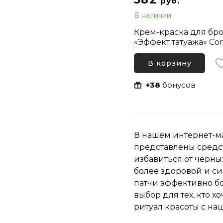
руб.
В наличии
Крем-краска для бр
«Эффект татуажа» Co
Tatouage Effect, Гра
В корзину
+38
бонусов
В нашем интернет-м
представлены средс
избавиться от чёрны
более здоровой и с
патчи эффективно бо
выбор для тех, кто 
ритуал красоты с н