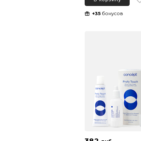
+35
бонусов
382