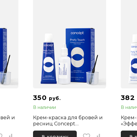
350
382
руб.
В наличии
В нали
овей и
Крем-краска для бровей и
Крем-
ресниц Concept
«Эффе
ProfyTouch, Коричневая
Tatou
В корзину
В 