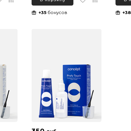
+35
бонусов
+3
350