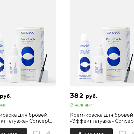
382
руб.
руб.
чии
В наличии
краска для бровей
Крем-краска для бровей
кт татуажа» Concept
«Эффект татуажа» Concep
age Effect, Черный
Tatouage Effect,
Коричневый
корзину
В корзину