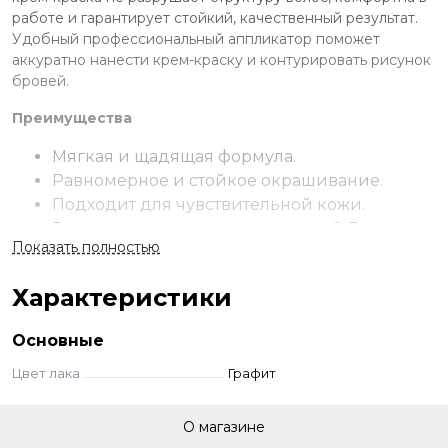
работе и гарантирует стойкий, качественный результат.
Удобный профессиональный аппликатор поможет
аккуратно нанести крем-краску и контурировать рисунок
бровей.
Преимущества
Мягкая и щадящая формула.
Равномерное и стойкое окрашивание.
Подходит для чувствительной кожи.
Результат сохраняется в течение 2-3 недель.
Показать полностью
Применение
Характеристики
Использовать согласно инструкции.
Основные
Цвет лака
Графит
О магазине