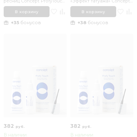
ресниц Concept ProfyTouch,
«Эффект татуажа» Concept
Коричневая
Tatouage Effect,
Коричневый
В корзину
В корзину
+35
бонусов
+38
бонусов
382
382
руб.
руб.
В наличии
В наличии