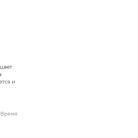
 цвет
а
ется и
. Время