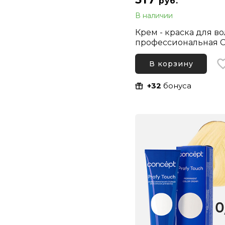
руб.
В наличии
Крем - краска для в
профессиональная C
Profy Touch 0.4 Мик
Медный, 100 мл
В корзину
+32
бонуса