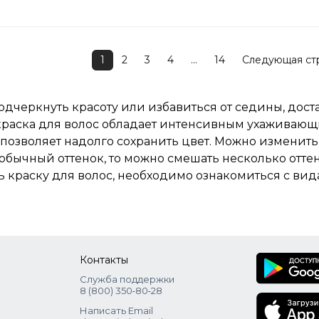
1
2
3
4
...
14
Следующая ст
одчеркнуть красоту или избавиться от седины, доста
раска для волос обладает интенсивным ухаживающи
и позволяет надолго сохранить цвет. Можно изменить
еобычный оттенок, то можно смешать несколько отте
ь краску для волос, необходимо ознакомиться с ви
Контакты
Служба поддержки
8 (800) 350‑80‑28
Написать Email