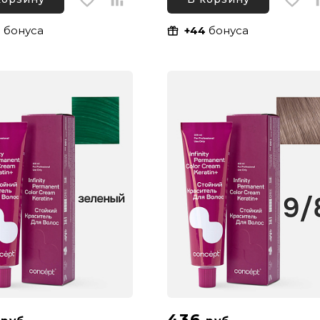
4
бонуса
+44
бонуса
6
436