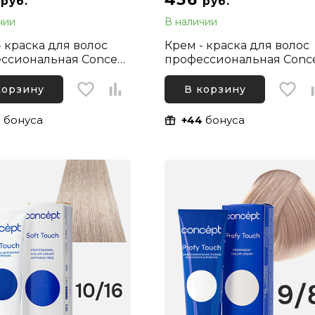
руб.
руб.
чии
В наличии
- краска для волос
Крем - краска для волос
ссиональная Concept
профессиональная Conc
ty Микстон Зеленый,
Infinity 9/8 Блонд
л
Жемчужный, 100 мл
корзину
В корзину
4
бонуса
+44
бонуса