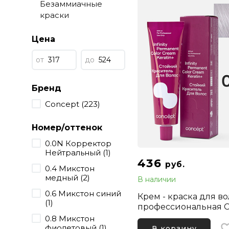
Безаммиачные
краски
Цена
от
до
Бренд
Concept (223)
Номер/оттенок
0.0N Корректор
Нейтральный (1)
436
руб.
0.4 Микстон
медный (2)
В наличии
0.6 Микстон синий
Крем - краска для в
(1)
профессиональная C
Infinity 0/00A Коррек
0.8 Микстон
Щелочной, 100 мл
фиолетовый (1)
В корзину