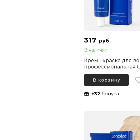
317
руб.
В наличии
Крем - краска для в
профессиональная C
Profy Touch 0.0N Ко
Нейтральный, 100 м
В корзину
+32
бонуса