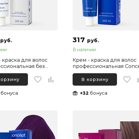
4
317
руб.
руб.
чии
В наличии
- краска для волос
Крем - краска для волос
ссиональная без
профессиональная Conc
ка Concept Soft
Profy Touch 9.8 Блонд
 10.16 Светлый блонд
Перламутровый, 100 мл
корзину
В корзину
-сиреневый, 100 мл
бонуса
+32
бонуса