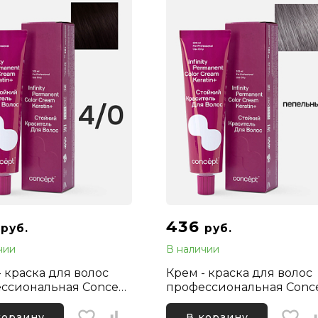
6
436
руб.
руб.
чии
В наличии
- краска для волос
Крем - краска для волос
ссиональная Concept
профессиональная Conc
ty 4/0 Каштановый
Infinity Микстон Пепельн
альный, 100 мл
100 мл
корзину
В корзину