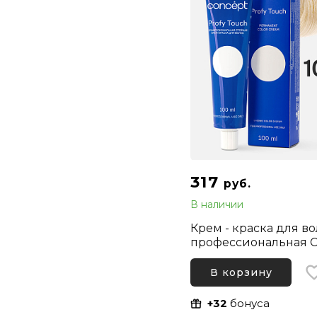
317
руб.
В наличии
Крем - краска для в
профессиональная C
Profy Touch 10.8 Све
блонд Серебристо-
В корзину
розовый, 100 мл
+32
бонуса