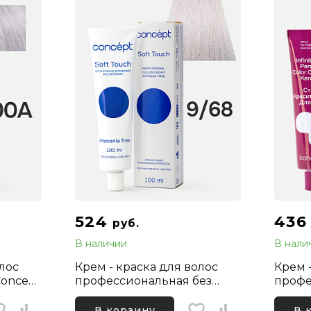
524
43
руб.
В наличии
В нали
олос
Крем - краска для волос
Крем 
oncept
профессиональная без
профе
тор
аммиака Concept Soft
Infini
Touch 9.68 Блонд
Натур
В корзину
В 