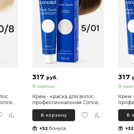
317
317
руб.
В наличии
В нали
олос
Крем - краска для волос
Крем 
oncept
профессиональная Concept
профе
тлый
Profy Touch 5.01 Светлый
Profy
каштановый Натуральный
Фиоле
В корзину
В 
пепельный, 100 мл
+32
бонуса
+32