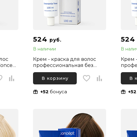
524
52
руб.
В наличии
В нали
олос
Крем - краска для волос
Крем 
oncept
профессиональная без
профе
рректор
аммиака Concept Soft
аммиа
л
Touch 9.87 Блонд
Touch
В корзину
В 
Перламутрово-бежевый,
Нежно
100 мл
+52
бонуса
+52