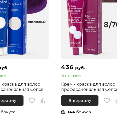
436
руб.
руб.
чии
В наличии
- краска для волос
Крем - краска для волос
ссиональная Concept
профессиональная Conc
 Touch 0.8 Микстон
Infinity 8/76 Светлый рус
товый, 100 мл
Коричнево-фиолетовый,
корзину
В корзину
100 мл
бонуса
+44
бонуса