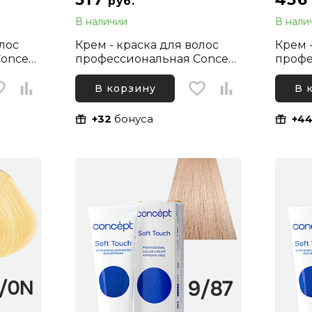
руб.
В наличии
В нали
олос
Крем - краска для волос
Крем 
oncept
профессиональная Concept
профе
стон
Profy Touch 9.16 Блонд
Infini
Нежно-сиреневый , 100 мл
100 м
В корзину
В 
+32
бонуса
+4