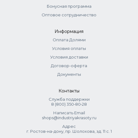
основного оттенка. Также можно использовать в чистом
Бонусная программа
виде для яркого окрашивания: краситель + оксид 1,5%
(1:1). Для пастельного окрашивания: краситель + оксид 3%
Оптовое сотрудничество
(1:1). Выдержка 30 мин. Для тонирования: микстон + оксид
1,5% (1:2), выдержка 20 мин.
Информация
Оплата Долями
Условия оплаты
Условия доставки
Договор-оферта
Документы
Контакты
Служба поддержки
8 (800) 350‑80‑28
Написать Email
shops@industriyakrasoty.ru
Адрес
г. Ростов-на-дону, пр. Шолохова, зд. 11 с. 1