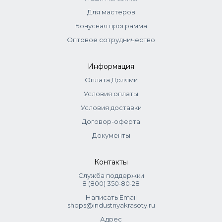
Максимальное допустимое количество - до 50% от
Для мастеров
основного оттенка. Также можно использовать в чистом
Бонусная программа
виде для яркого окрашивания: краситель + оксид 1,5%
(1:1). Для пастельного окрашивания: краситель + оксид 3%
Оптовое сотрудничество
(1:1). Выдержка 30 мин. Для тонирования: микстон + оксид
1,5% (1:2), выдержка 20 мин.
Информация
Оплата Долями
Условия оплаты
Условия доставки
Договор-оферта
Документы
Контакты
Служба поддержки
8 (800) 350‑80‑28
Написать Email
shops@industriyakrasoty.ru
Адрес