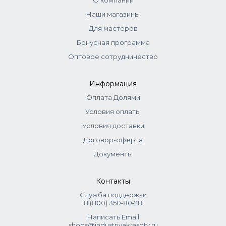
О компании
Максимальное допустимое количество - до 50% от
Наши магазины
основного оттенка. Также можно использовать в чистом
Для мастеров
виде для яркого окрашивания: краситель + оксид 1,5%
(1:1). Для пастельного окрашивания: краситель + оксид 3%
Бонусная программа
(1:1). Выдержка 30 мин. Для тонирования: микстон + оксид
Оптовое сотрудничество
1,5% (1:2), выдержка 20 мин.
Информация
Оплата Долями
Условия оплаты
Условия доставки
Договор-оферта
Документы
Контакты
Служба поддержки
8 (800) 350‑80‑28
Написать Email
shops@industriyakrasoty.ru