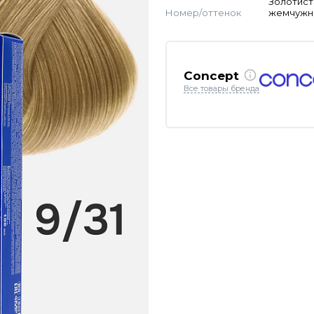
Золотист
Номер/оттенок
жемчужн
Concept
Все товары бренда