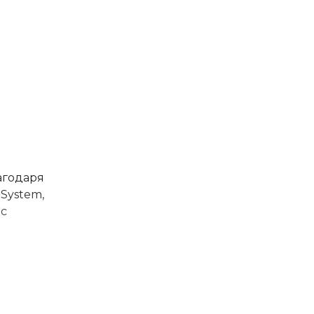
агодаря
System,
ос