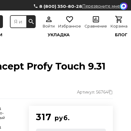
8 (800) 350-80-28
Перезвоните мне
Войти
Избранное
Сравнение
Корзина
И
УКЛАДКА
БЛОГ
ept Profy Touch 9.31
Артикул: 56764
д
о-
317
руб.
ый
д