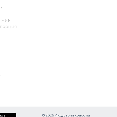
е
 мин.
опорция
базы до
от
ь +
-
© 2026 Индустрия красоты.