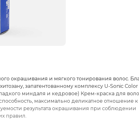
ого окрашивания и мягкого тонирования волос. Бл
итозану, запатентованному комплексу U-Sonic Color 
сладкого миндаля и кедровое) Крем-краска для вол
пособность, максимально деликатное отношение к
азуемости результата окрашивания при соблюдении
х правил.