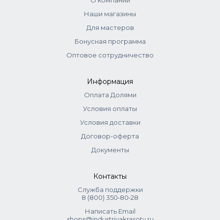
О компании
Максимальное допустимое количество - до 50% от
Наши магазины
основного оттенка. Также можно использовать в чистом
Для мастеров
виде для яркого окрашивания: краситель + оксид 1,5%
(1:1). Для пастельного окрашивания: краситель + оксид 3%
Бонусная программа
(1:1). Выдержка 30 мин. Для тонирования: микстон + оксид
Оптовое сотрудничество
1,5% (1:2), выдержка 20 мин.
Информация
Оплата Долями
Условия оплаты
Условия доставки
Договор-оферта
Документы
Контакты
Служба поддержки
8 (800) 350‑80‑28
Написать Email
shops@industriyakrasoty.ru