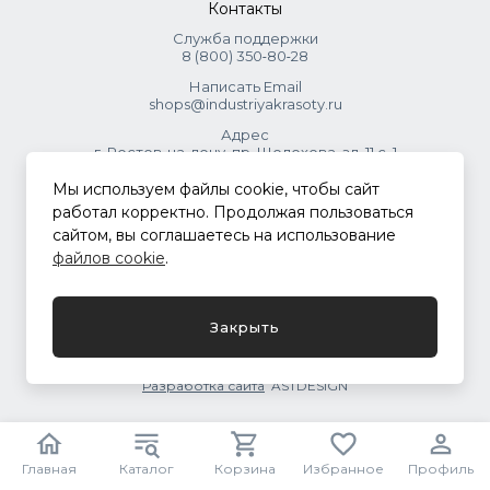
Контакты
Служба поддержки
8 (800) 350‑80‑28
Написать Email
shops@industriyakrasoty.ru
Адрес
г. Ростов-на-дону, пр. Шолохова, зд. 11 с. 1
Мы используем файлы cookie, чтобы сайт
© 2026 Индустрия красоты.
работал корректно. Продолжая пользоваться
.
сайтом, вы соглашаетесь на использование
файлов cookie
.
Политика конфиденциальности
Закрыть
Разработка сайта
ASTDESIGN
Главная
Каталог
Корзина
Избранное
Профиль