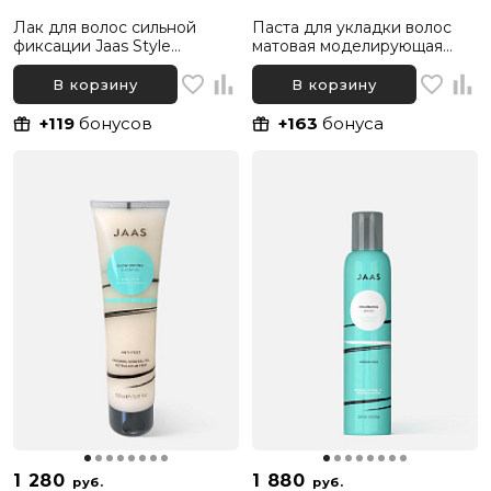
Лак для волос сильной
Паста для укладки волос
фиксации Jaas Style
матовая моделирующая
Hairspray Strong Hold, 300
Jaas Style, 100 мл
мл
В корзину
В корзину
+119
бонусов
+163
бонуса
1 280
1 880
руб.
руб.