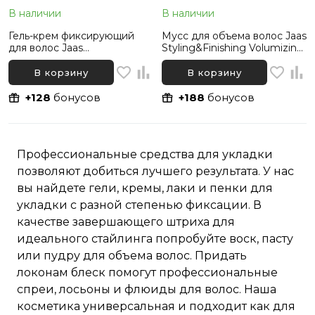
В наличии
В наличии
Гель-крем фиксирующий
Мусс для объема волос Jaas
для волос Jaas
Styling&Finishing Volumizing
Styling&Finishing Blow-
Mousse, 250 мл
Drying Slicker Gel, 150 мл
В корзину
В корзину
+128
бонусов
+188
бонусов
Профессиональные средства для укладки
позволяют добиться лучшего результата. У нас
вы найдете гели, кремы, лаки и пенки для
укладки с разной степенью фиксации. В
качестве завершающего штриха для
идеального стайлинга попробуйте воск, пасту
или пудру для объема волос. Придать
локонам блеск помогут профессиональные
спреи, лосьоны и флюиды для волос. Наша
косметика универсальная и подходит как для