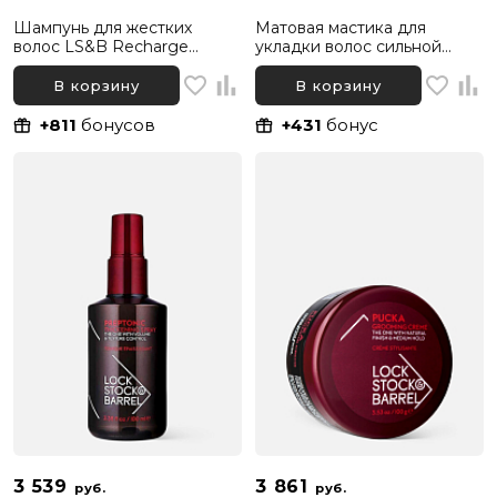
Шампунь для жестких
Матовая мастика для
волос LS&B Recharge
укладки волос сильной
Moisture Shampoo, 1000 мл
фиксации LS&B Ruck Matte
Putty, 100 г
В корзину
В корзину
+811
бонусов
+431
бонус
3 539
3 861
руб.
руб.