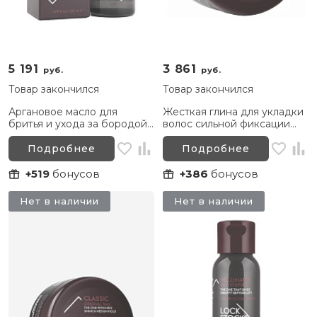
5 191
3 861
руб.
руб.
Товар закончился
Товар закончился
Аргановое масло для
Жесткая глина для укладки
бритья и ухода за бородой
волос сильной фиксации
LS&B Argan Blend Shave Oil,
LS&B Disorder Matte Clay,
50 мл
100 г
Подробнее
Подробнее
+519
бонусов
+386
бонусов
Нет в наличии
Нет в наличии