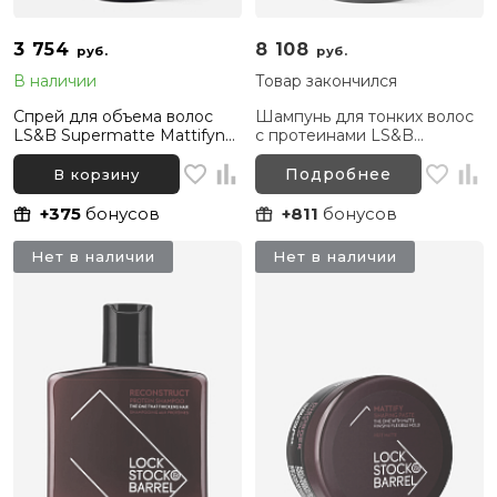
3 754
8 108
руб.
руб.
В наличии
Товар закончился
Спрей для объема волос
Шампунь для тонких волос
LS&B Supermatte Mattifyng
с протеинами LS&B
Mist, 100 мл
Reconstruct Protein
Shampoo, 1000 мл
Подробнее
В корзину
+375
бонусов
+811
бонусов
Нет в наличии
Нет в наличии