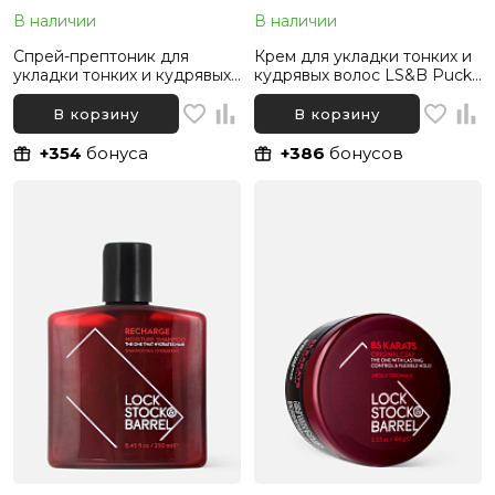
В наличии
В наличии
Спрей-прептоник для
Крем для укладки тонких и
укладки тонких и кудрявых
кудрявых волос LS&B Pucka
волос LS&B Preptonic
Grooming Creme, 100 г
Thickening Spray, 100 мл
В корзину
В корзину
+354
бонуса
+386
бонусов