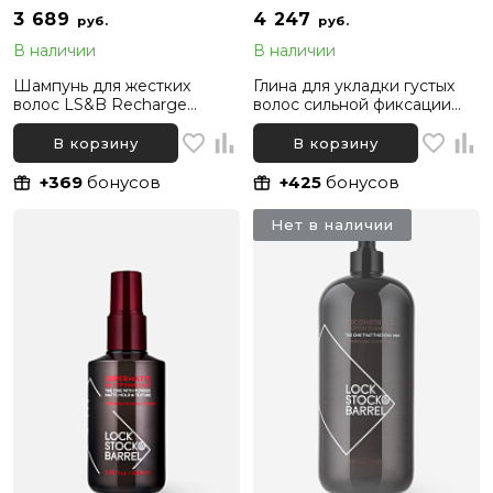
3 689
4 247
руб.
руб.
В наличии
В наличии
Шампунь для жестких
Глина для укладки густых
волос LS&B Recharge
волос сильной фиксации
Moisture Shampoo, 250 мл
LS&B 85 Кarats Original Clay,
100 г
В корзину
В корзину
+369
бонусов
+425
бонусов
Нет в наличии