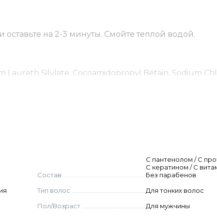
 оставьте на 2-3 минуты. Смойте теплой водой.
 Laureth Silylate, Cocoamidopropyl Betain, Sodium Chl
d Keratin, Hydrolysed Wheat Starch, Keratin Amino Acid
ne, Citral, Linalool, 2-Bromo-2-Nitropropane -1, Sodium 
hane.
C пантенолом / С про
С кератином / С вита
Состав
Без парабенов
ия
Тип волос
Для тонких волос
Пол/Возраст
Для мужчины