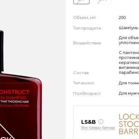
Объем, мл
250
Тип продукта
Шампунь
Для объе
Воздействие
уплотнен
C пантен
протеина
кератино
витамина
Состав
парабен
Тип волос
Для тонк
Пол/Возраст
Для муж
LS&B
Все товары бренда