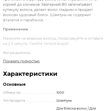
корней до кончиков. Кватерний-80 запечатывает
кутикулу волоса, делает волос гладким и придает
волосам здоровый блеск. Шампунь не содержит
фталатов и парабенов.
Применение
Нанесите на влажные волосы, помассируйте и оставьте
на 2-3 минуты. Смойте теплой водой.
Ингредиенты
Показать полностью
Water (Agua), Sodium Laureth Silylate, Ammonium Laurel
Sulfate, Cocoamidopropyl Betain, Glycerоl Stearate, Sodium
Chloride, Polyquaternium – 10, Dimethicone copolyol,
Характеристики
Quaternium-80, Acetamide MEA, lactamide MEA, Citric
Acid, Limonene, Citral, Linalool, 2-Bromo-2-Nitropropane -1,
Основные
Sodium Dioctyl Sulphosuccinate, Tris Hydroxymethyl
Объем, мл
1000
Nitromethane.
Тип продукта
Шампунь
Для блеска волос / Для