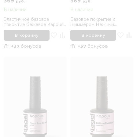
369
369
руб.
руб.
В наличии
В наличии
Эластичное базовое
Базовое покрытие с
покрытие бежевое Kapous
шиммером Нежный
Nails «Elastic Base Coat
розовый Kapous, 15 мл
Peach», 15 мл
В корзину
В корзину
+37
бонусов
+37
бонусов