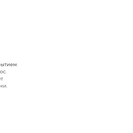
рытием.
ос.
ёт
ми.