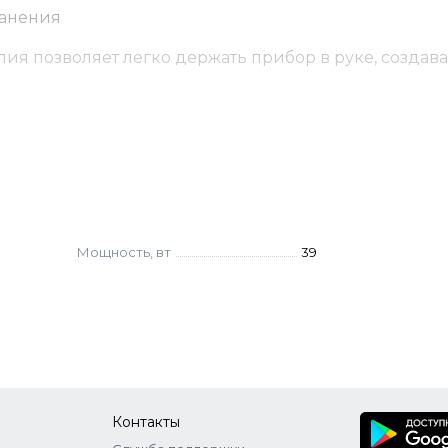
ранения
я позволяет легко держать прибор в руке, создав
ональных или домашних условиях.
Мощность, вт
39
Контакты