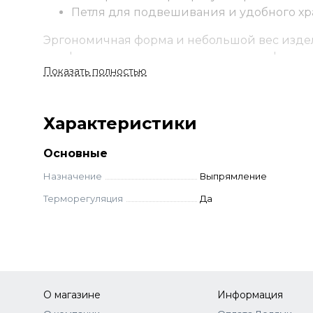
Петля для подвешивания и удобного х
Эргономичная форма и небольшой вес издели
комфорт при создании укладки в професси
Показать полностью
Характеристики
Основные
Назначение
Выпрямление
Терморегуляция
Да
О магазине
Информация