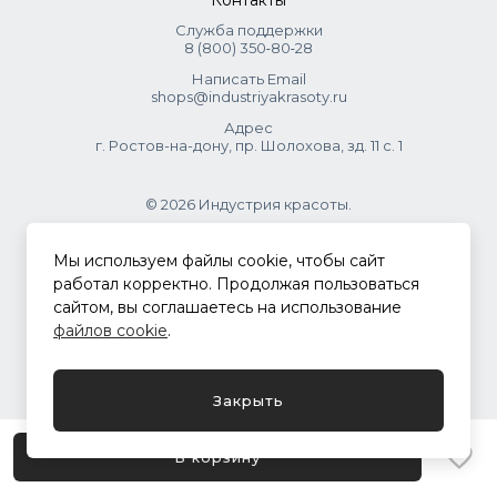
Контакты
(rosemary) Leaf Oil), Calendula Officinalis Flower Extract,
Anthemis Nobilis Flower Oil, Lavandula Angustifolia Oil
Служба поддержки
8 (800) 350‑80‑28
((lavandula Angustifolia (lavender) Oil), Bisabolol, Retinyl
Palmitate, Tocopheryl Acetate, Propylene Glycol, Spirulina
Написать Email
Maxima Powder.
shops@industriyakrasoty.ru
Адрес
г. Ростов-на-дону, пр. Шолохова, зд. 11 с. 1
© 2026 Индустрия красоты.
.
Мы используем файлы cookie, чтобы сайт
работал корректно. Продолжая пользоваться
сайтом, вы соглашаетесь на использование
Политика конфиденциальности
файлов cookie
.
Разработка сайта
ASTDESIGN
Закрыть
В корзину