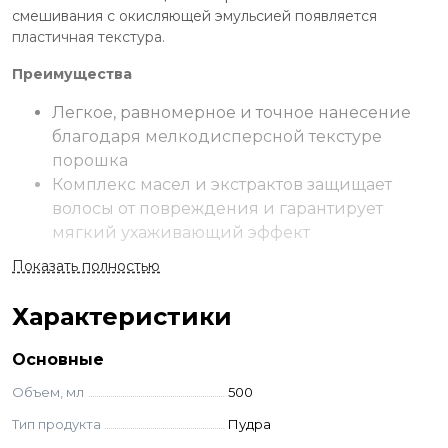
смешивания с окисляющей эмульсией появляется
пластичная текстура.
Преимущества
Легкое, равномерное и точное нанесение
благодаря мелкодисперсной текстуре
порошка
Комплекс масел и экстрактов защищает
волосы от повреждения и гарантирует
мягкий ухаживающий эффект
Подходит для удаления искусственного
Показать полностью
пигмента и всех видов закрытых техник
мелирования
Характеристики
Не содержит компоненты животного
происхождения
Основные
Формула подавления пыли
Объем, мл
500
Применение
Тип продукта
Пудра