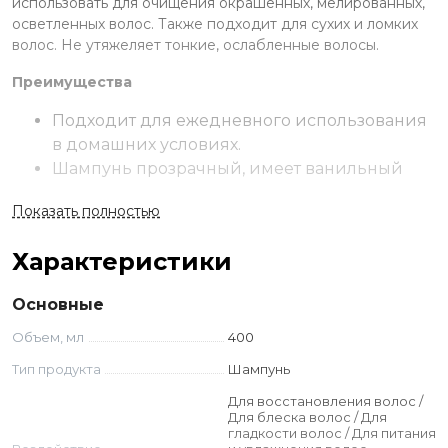
использовать для очищения окрашенных, мелированных,
осветленных волос. Также подходит для сухих и ломких
волос. Не утяжеляет тонкие, ослабленные волосы.
Преимущества
Подходит для ежедневного использования
в домашних условиях.
Шампунь прозрачный, имеет ванильный
запах.
Показать полностью
Без парабенов.
Применение
Характеристики
Нанесите шампунь на мокрые волосы. Вспеньте
Основные
массирующими движениями в течение 1-2 минут. Смойте
водой. При необходимости повторите.
Объем, мл
400
Тип продукта
Шампунь
Ингредиенты
Для восстановления волос /
Aqua (water/eau), Sodium C14-16 Olefin Sulfonate, Sodium
Для блеска волос / Для
Coco-glucoside Tartrate, Cocamidopropyl Betaine, Disodium
гладкости волос / Для питания