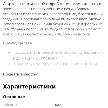
Сохраняет оптимальный гидробаланс волос, питает их и
восстанавливает поврежденные участки. Волосы
становятся более мягкими и эластичными, блестящими и
гладкими. Бережная формула не вымывает цвет. Можно
использовать для очищения окрашенных, мелированных,
осветленных волос. Также подходит для сухих и ломких
волос. Не утяжеляет тонкие, ослабленные волосы.
Преимущества
Подходит для ежедневного использования
в домашних условиях.
Шампунь прозрачный, имеет ванильный
запах.
Показать полностью
Большой объем для всей семьи.
Без парабенов.
Характеристики
Применение
Основные
Нанесите шампунь на мокрые волосы. Вспеньте
массирующими движениями в течение 1-2 минут. Смойте
Объем, мл
1000