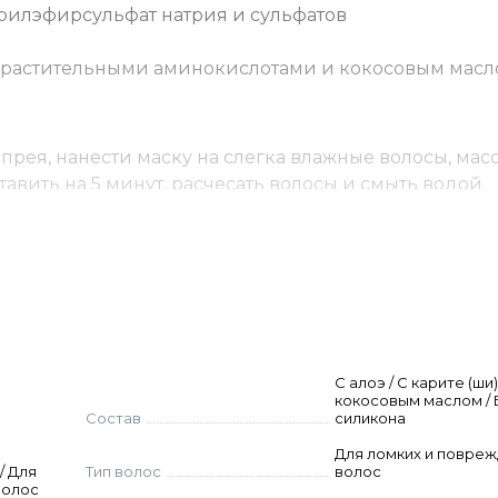
урилэфирсульфат натрия и сульфатов
, растительными аминокислотами и кокосовым мас
рея, нанести маску на слегка влажные волосы, мас
авить на 5 минут, расчесать волосы и смыть водой.
de, Cetrimonium Chloride, Phenoxyethanol, Parfum, Bet
Barbadensis Leaf Juice, Hydroxypropyl Starch Phosphate
, Ethylhexylglycerin, Citric Acid, Soy Amino Acids, Whea
um Sorbate, Sodium Benzoate, Sodium Sulfite, Benzyl Alco
С алоэ / С карите (ши)
кокосовым маслом / 
Состав
силикона
Для ломких и повре
/ Для
Тип волос
волос
волос