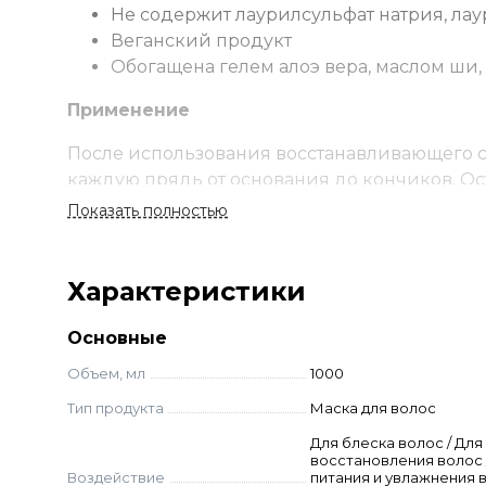
Не содержит лаурилсульфат натрия, ла
Веганский продукт
Обогащена гелем алоэ вера, маслом ши
Применение
После использования восстанавливающего сп
каждую прядь от основания до кончиков. Ост
Показать полностью
Состав
Aqua, Cetearyl Alcohol, Behentrimonium Chlori
Характеристики
Butyrospermum Parkii Butter, Erythritol, Aloe 
Gluconate, Isopropyl Alcohol, Cocos Nucifera Oil
Основные
Acids, Threonine, Arginine HCl, Serine, Potassi
Объем, мл
1000
Тип продукта
Маска для волос
Для блеска волос / Для
восстановления волос 
Воздействие
питания и увлажнения 