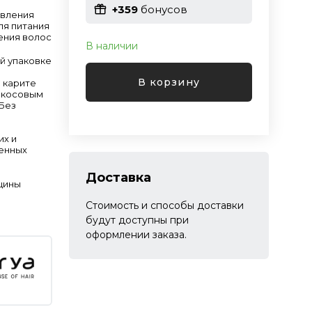
+359
бонусов
овления
ля питания
ения волос
В наличии
й упаковке
В корзину
С карите
кокосовым
 Без
их и
енных
Доставка
щины
Стоимость и способы доставки
будут доступны при
оформлении заказа.