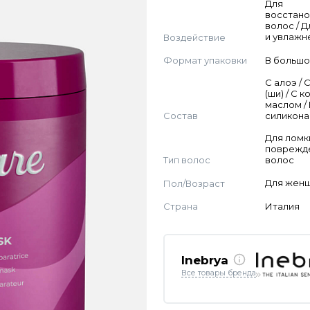
Для
восстан
волос / Д
Воздействие
и увлажн
Формат упаковки
В большо
С алоэ / 
(ши) / С 
маслом /
Состав
силикона
Для ломк
поврежд
Тип волос
волос
Пол/Возраст
Для жен
Страна
Италия
Inebrya
Все товары бренда