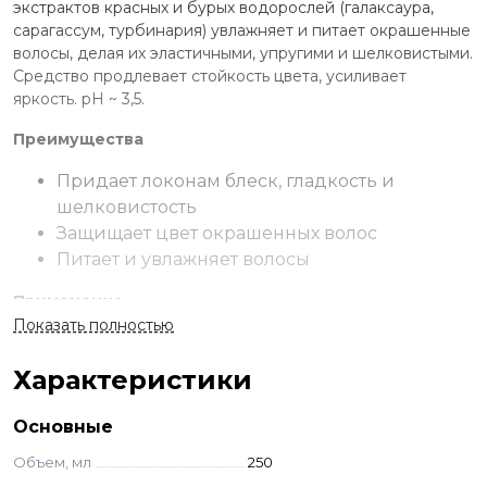
экстрактов красных и бурых водорослей (галаксаура,
сарагассум, турбинария) увлажняет и питает окрашенные
волосы, делая их эластичными, упругими и шелковистыми.
Средство продлевает стойкость цвета, усиливает
яркость. рН ~ 3,5.
Преимущества
Придает локонам блеск, гладкость и
шелковистость
Защищает цвет окрашенных волос
Питает и увлажняет волосы
Применение
Показать полностью
Нанести крем на предварительно вымытые шампунем и
слегка подсушенные полотенцем волосы. Равномерно
Характеристики
распределить с помощью расчески. Выдержать 2 минуты.
Смыть проточной водой.
Основные
Ингредиенты
Объем, мл
250