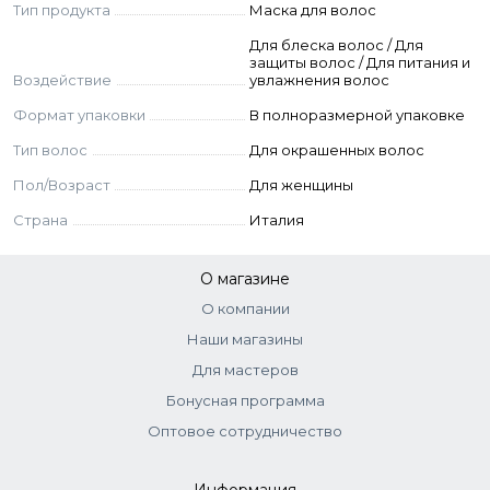
Экстракт красных водорослей
Тип продукта
Маска для волос
Экстракт бурых водорослей
Для блеска волос / Для
Глюконат натрия
защиты волос / Для питания и
Воздействие
увлажнения волос
Aqua, Cetearyl Alcohol, Erythritol, Cetrimonium Chloride,
Формат упаковки
В полноразмерной упаковке
Behentrimonium chloride, Lactic Acid, Parfum, Sodium
Gluconate, Butyrospermum Parkii Butter, Isopropyl Alcohol,
Тип волос
Для окрашенных волос
Propanediol, Sodium Hydroxide, Citric Acid, Glycerin, Tartaric
Пол/Возраст
Для женщины
Acid, Gluconic Acid, Turbinaria Ornata Extract, Galaxaura
Rugosa, Sargassum Pacificum, Phenoxyethanol.
Страна
Италия
О магазине
О компании
Наши магазины
Для мастеров
Бонусная программа
Оптовое сотрудничество