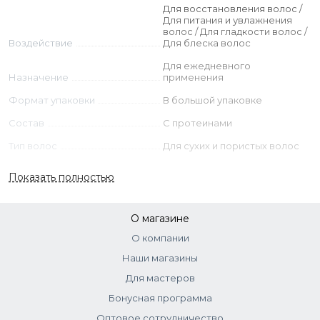
Phenoxyethanol, Parfum (Fragrance), Methoxy PEG/PPG-
Для восстановления волос /
7/3 Aminopropyl Dimethicone, Dipropylene Glycol,
Для питания и увлажнения
волос / Для гладкости волос /
Ethylhexylglycerin, Hydrolyzed Wheat Protein, Sodium
Воздействие
Для блеска волос
Hydroxide, Sodium Benzoate, Pentaerythrityl Tetra-di-t-butyl
Hydroxyhydrocinnamate.
Для ежедневного
Назначение
применения
Формат упаковки
В большой упаковке
Состав
С протеинами
Тип волос
Для сухих и пористых волос
Пол/Возраст
Для женщины
Показать полностью
Страна
Италия
О магазине
О компании
Наши магазины
Для мастеров
Бонусная программа
Оптовое сотрудничество