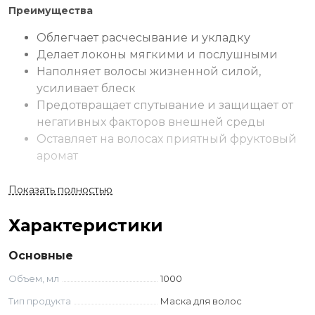
Преимущества
Облегчает расчесывание и укладку
Делает локоны мягкими и послушными
Наполняет волосы жизненной силой,
усиливает блеск
Предотвращает спутывание и защищает от
негативных факторов внешней среды
Оставляет на волосах приятный фруктовый
аромат
Применение
Показать полностью
Нанести маску на чистые влажные волосы. Выполнить
Характеристики
легкий массаж и равномерно распределить. Выдержать 5
минут. Смыть проточной водой.
Основные
Ингредиенты
Объем, мл
1000
Aqua (Water), Cetearyl Alcohol, Cetrimonium Chloride,
Тип продукта
Маска для волос
Dipalmitoylethyl Hydroxyethylmonium Methosulfate,