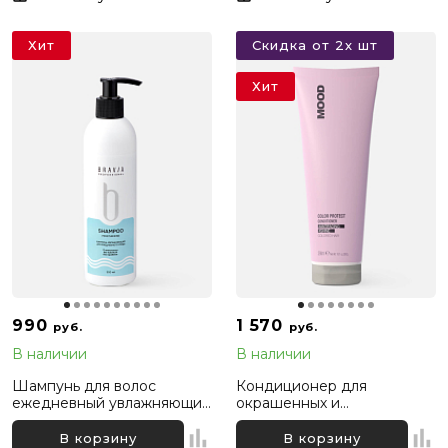
Хит
Скидка от 2х шт
Хит
990
1 570
руб.
руб.
В наличии
В наличии
Шампунь для волос
Кондиционер для
ежедневный увлажняющий
окрашенных и
Bravia, 300 мл
осветленных волос
«Защита Цвета» Mood Color
В корзину
В корзину