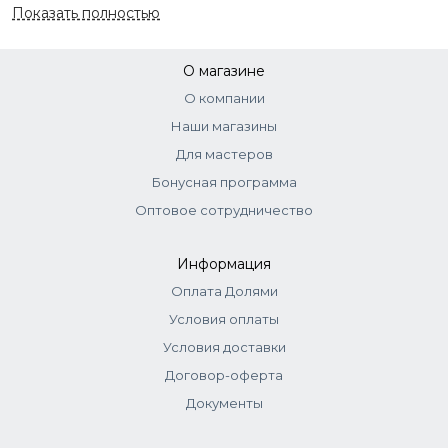
Показать полностью
Тип кожи
Для всех типов кожи
(Helianthus Annuus (Sunflower) Seed Extract),
Methylchloroisothiazolinone Methylisothiazolinone,
Страна
Италия
Magnesium Chloride, Magnesium Nitrate.
О магазине
О компании
Наши магазины
Для мастеров
Бонусная программа
Оптовое сотрудничество
Информация
Оплата Долями
Условия оплаты
Условия доставки
Договор-оферта
Документы