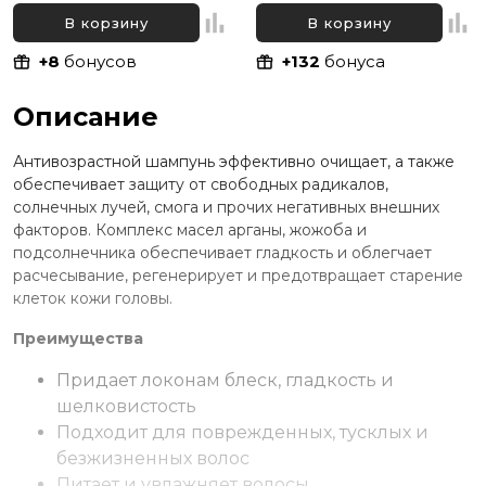
использования Elgon
Volume Shampoo, 300 мл
Primaria Biodaily Shampoo,
В корзину
В корзину
10 мл
+8
бонусов
+132
бонуса
Описание
Антивозрастной шампунь эффективно очищает, а также
обеспечивает защиту от свободных радикалов,
солнечных лучей, смога и прочих негативных внешних
факторов. Комплекс масел арганы, жожоба и
подсолнечника обеспечивает гладкость и облегчает
расчесывание, регенерирует и предотвращает старение
клеток кожи головы.
Преимущества
Придает локонам блеск, гладкость и
шелковистость
Подходит для поврежденных, тусклых и
безжизненных волос
Питает и увлажняет волосы