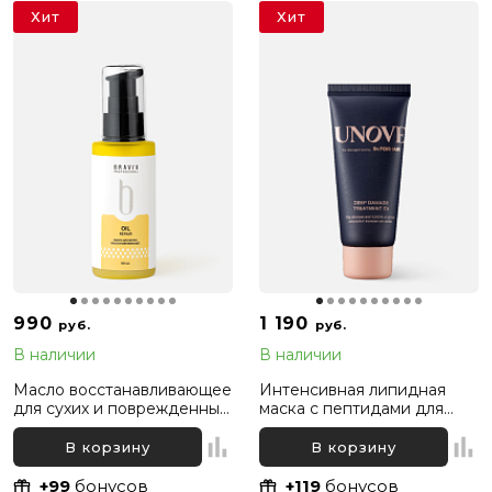
Хит
Хит
990
1 190
руб.
руб.
В наличии
В наличии
Масло восстанавливающее
Интенсивная липидная
для сухих и поврежденных
маска с пептидами для
волос Bravia Oil Hair Repair,
глубокого восстановления
50 мл
волос Dr. For Hair Unove,
В корзину
В корзину
40 мл
+99
бонусов
+119
бонусов