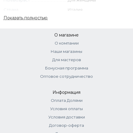
Magnesium Chloride, Magnesium Nitrate, Gossypium
Страна
Италия
Herbaceum Seed Oil, Hydrolyzed Collagen, Sapphire
Показать полностью
Powder, Polyamide-2, Hydrolyzed Elastin, Pentylene Glycol.
О магазине
О компании
Наши магазины
Для мастеров
Бонусная программа
Оптовое сотрудничество
Информация
Оплата Долями
Условия оплаты
Условия доставки
Договор-оферта