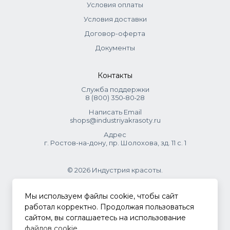
Условия оплаты
Сглаживает кутикулу, предупреждая
Условия доставки
повреждение;
Договор-оферта
Запаивает секущиеся кончики;
Продлевает стойкость цвета;
Документы
Надолго сохраняет волосы шелковистыми и
послушными.
Контакты
Служба поддержки
Состав
8 (800) 350‑80‑28
Aqua (Water), Cetearyl Alcohol, Cetrimonium Chloride,
Написать Email
shops@industriyakrasoty.ru
Erythritol, Behentrimonium chloride, Phenoxyethanol,
Parfum (Fragrance), Butyrospermum Parkii Butter
Адрес
г. Ростов-на-дону, пр. Шолохова, зд. 11 с. 1
(Butyrospermum Parkii (Shea) Butter), Isopropyl Alcohol,
Ethylhexylglycerin, Citric Acid, Hydroxypropyltrimonium
Hyaluronate, CI 14700 (FD&C RED 4).
© 2026 Индустрия красоты.
.
Мы используем файлы cookie, чтобы сайт
работал корректно. Продолжая пользоваться
сайтом, вы соглашаетесь на использование
Политика конфиденциальности
файлов cookie
.