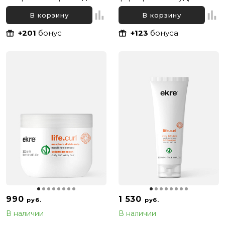
вьющихся волос Inebrya Ice
Inebrya Curly Plus Curly
Cream Curly Plus, 500 мл
Mousse, 150 мл
В корзину
В корзину
+201
бонус
+123
бонуса
990
1 530
руб.
руб.
В наличии
В наличии