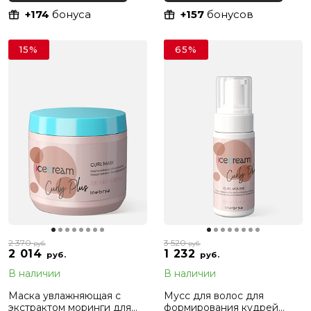
Plus, 300 мл
+174
бонуса
+157
бонусов
15%
65%
2 370
3 520
руб.
руб.
2 014
1 232
руб.
руб.
В наличии
В наличии
Маска увлажняющая с
Мусс для волос для
экстрактом моринги для
формирования кудрей