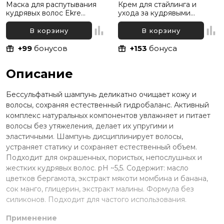
Маска для распутывания
Крем для стайлинга и
кудрявых волос Ekre
ухода за кудрявыми
Life.Curl Untangling, 300 мл
волосами Ekre Life.Curl
Definition, 200 мл
В корзину
В корзину
+99
бонусов
+153
бонуса
Описание
Бессульфатный шампунь деликатно очищает кожу и
волосы, сохраняя естественный гидробаланс. Активный
комплекс натуральных компонентов увлажняет и питает
волосы без утяжеления, делает их упругими и
эластичными. Шампунь дисциплинирует волосы,
устраняет статику и сохраняет естественный объем.
Подходит для окрашенных, пористых, непослушных и
жестких кудрявых волос. рН ~5,5. Содержит: масло
цветков бергамота, экстракт мякоти момбина и банана,
сок манго, глицерин, экстракт малины. Формула без
силиконов. Подходит для частого использования.
Применение