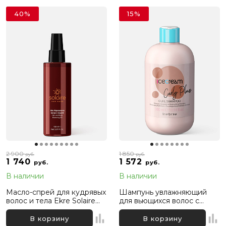
40%
15%
2 900
1 850
руб.
руб.
1 740
1 572
руб.
руб.
В наличии
В наличии
Масло-спрей для кудрявых
Шампунь увлажняющий
волос и тела Ekre Solaire
для вьющихся волос с
Hair and Body Restoring Oil,
экстрактом моринги
150 мл
Inebrya Ice Cream Curly
В корзину
В корзину