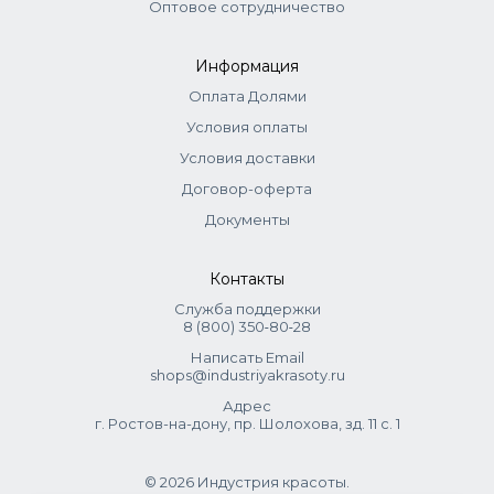
Leuconostoc/radish root ferment filtrate, Soy amino acids,
Оптовое сотрудничество
Tocopheryl acetate
Информация
Оплата Долями
Условия оплаты
Условия доставки
Договор-оферта
Документы
Контакты
Служба поддержки
8 (800) 350‑80‑28
Написать Email
shops@industriyakrasoty.ru
Адрес
г. Ростов-на-дону, пр. Шолохова, зд. 11 с. 1
© 2026 Индустрия красоты.