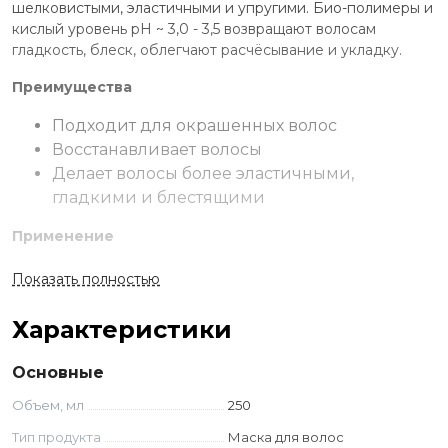
шелковистыми, эластичными и упругими. Био-полимеры и
кислый уровень рН ~ 3,0 - 3,5 возвращают волосам
гладкость, блеск, облегчают расчёсывание и укладку.
Преимущества
Подходит для окрашенных волос
Восстанавливает волосы
Делает волосы более эластичными,
гладкими и блестящими
Применение
Нанести небольшое количество на волосы и
Показать полностью
распределить по всей длине. Выдержать в течение 5-10
минут. Смыть водой. Можно использовать, как
Характеристики
кондиционер.
Основные
Ингредиенты
Объем, мл
250
Протеины сои
Серин
Тип продукта
Маска для волос