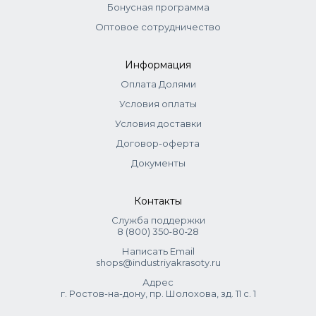
Бонусная программа
Cocodimonium hydroxypropyl hydrolyzed wheat protein,
Leuconostoc/radish root ferment filtrate, Soy amino acids,
Оптовое сотрудничество
Tocopheryl acetate
Информация
Оплата Долями
Условия оплаты
Условия доставки
Договор-оферта
Документы
Контакты
Служба поддержки
8 (800) 350‑80‑28
Написать Email
shops@industriyakrasoty.ru
Адрес
г. Ростов-на-дону, пр. Шолохова, зд. 11 с. 1