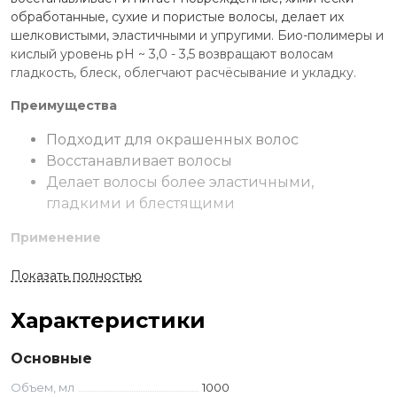
обработанные, сухие и пористые волосы, делает их
шелковистыми, эластичными и упругими. Био-полимеры и
кислый уровень рН ~ 3,0 - 3,5 возвращают волосам
гладкость, блеск, облегчают расчёсывание и укладку.
Преимущества
Подходит для окрашенных волос
Восстанавливает волосы
Делает волосы более эластичными,
гладкими и блестящими
Применение
Нанести небольшое количество на волосы и
Показать полностью
распределить по всей длине. Выдержать в течение 5-10
минут. Смыть водой. Можно использовать, как
Характеристики
кондиционер.
Основные
Ингредиенты
Объем, мл
1000
Протеины сои