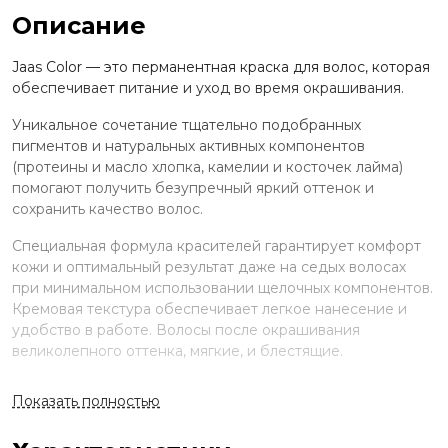
Описание
Jaas Color — это перманентная краска для волос, которая
обеспечивает питание и уход во время окрашивания.
Уникальное сочетание тщательно подобранных
пигментов и натуральных активных компонентов
(протеины и масло хлопка, камелии и косточек лайма)
помогают получить безупречный яркий оттенок и
сохранить качество волос.
Специальная формула красителей гарантирует комфорт
кожи и оптимальный результат даже на седых волосах
при минимальном использовании щелочных компонентов.
Кремовая текстура обеспечивает легкое нанесение и
удобство в работе. Волосы после окрашивания
великолепного оттенка, мягкие, и блестящие.
Применение
Показать полностью
Смешайте краску и оксид в неметаллической ёмкости.
Нанесите на волосы, выдержите указанное время.