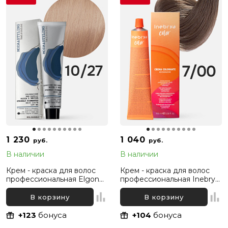
1 230
1 040
руб.
руб.
В наличии
В наличии
Крем - краска для волос
Крем - краска для волос
профессиональная Elgon
профессиональная Inebrya
Moda&Styling 10/27
Color Professional 7/00
Светлый блонд
Русый Интенсивный
В корзину
В корзину
Жемчужный, 125 мл
натуральный, 100 мл
+123
бонуса
+104
бонуса