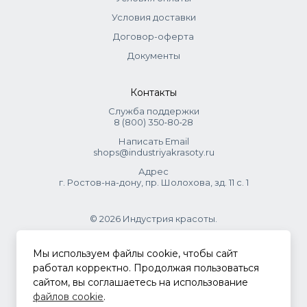
Условия доставки
Внимание!
В европейских системах окрашивания оттенки 6–8 (в
Договор-оферта
России их называют русыми) относятся к блондам.
Документы
Поэтому на упаковке может быть написано «блонд»,
даже если по нашему привычному пониманию это тёмно-
русый, русый или светло-русый цвет. Это не ошибка, а
Контакты
просто разница в системах обозначений. Приоритетной
Служба поддержки
информацией всегда считается номер красителя.
8 (800) 350‑80‑28
Написать Email
shops@industriyakrasoty.ru
Адрес
г. Ростов-на-дону, пр. Шолохова, зд. 11 с. 1
© 2026 Индустрия красоты.
.
Мы используем файлы cookie, чтобы сайт
работал корректно. Продолжая пользоваться
сайтом, вы соглашаетесь на использование
Политика конфиденциальности
файлов cookie
.