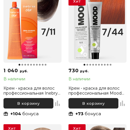
Хит
1 040
730
руб.
руб.
В наличии
В наличии
Крем - краска для волос
Крем - краска для волос
профессиональная Inebrya
профессиональная Mood
Color Professional 7/11
7/44 Русый Интенсивный
Русый Интенсивный
медный, 100 мл
В корзину
В корзину
пепельный, 100 мл
+104
бонуса
+73
бонуса
Хит
Хит