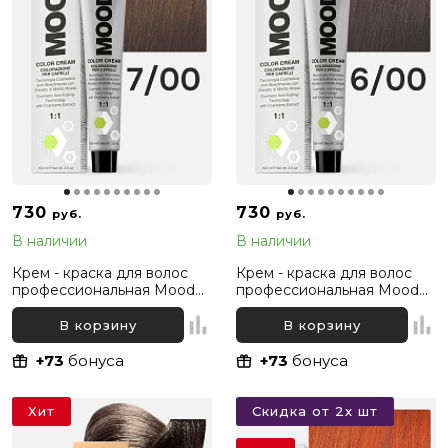
730
730
руб.
руб.
В наличии
В наличии
Крем - краска для волос
Крем - краска для волос
профессиональная Mood
профессиональная Mood
7/00 Русый Интенсивный
6/00 Темный русый
натуральный, 100 мл
Интенсивный натуральный,
В корзину
В корзину
100 мл
+73
бонуса
+73
бонуса
Хит
Скидка от 2х шт