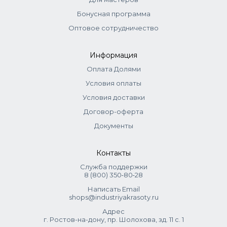
Светлые оттенки Серый пастельный, Розовый пастельный,
Лиловый пастельный и Синий лёд пастельный можно
Бонусная программа
смешивать (до 10%) с оттенками красителей 8-9-10
Оптовое сотрудничество
уровней, чтобы персонализировать цвет, добавляя
модный штрих. Интенсивные графитовый, фиолетовый,
синий, зеленый оттенки можно добавлять к пепельным
Информация
оттенкам для усиления их нейтрализующей способности.
Оплата Долями
Корректоры также можно использовать для тонирования
Условия оплаты
осветленных волос - корректор + оксид 3% (1:2).
Выдержка 15-20 мин.
Условия доставки
Договор-оферта
Документы
Контакты
Служба поддержки
8 (800) 350‑80‑28
Написать Email
shops@industriyakrasoty.ru
Адрес
г. Ростов-на-дону, пр. Шолохова, зд. 11 с. 1