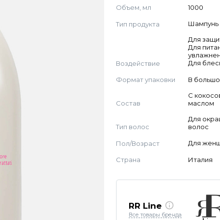
Объем, мл
1000
Тип продукта
Шампунь
Для защи
Для пита
увлажнен
Воздействие
Для блес
Формат упаковки
В большо
С кокос
Состав
маслом
Для окр
Тип волос
волос
Пол/Возраст
Для жен
Страна
Италия
RR Line
Все товары бренда