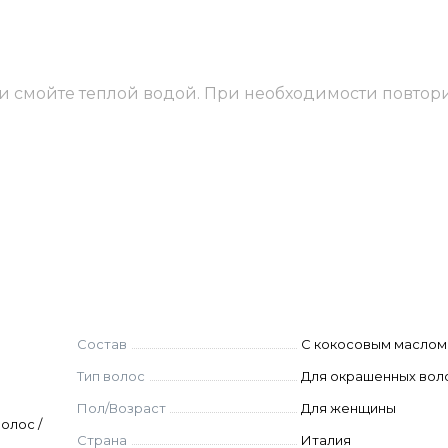
и смойте теплой водой. При необходимости повтор
hloride, Cocamidopropyl Betaine, Potassium Lactate, Gl
Disodium Laureth Sulfosuccinate, Laureth-10, Triethyle
Alcohol, Polyquaternium-7, Propylene Glycol, Citric Acid,
iazolinone Methylisothiazolinone, Magnesium Nitrate, M
 Extract, Ethylhexylglycerin, Cocos Nucifera Oil (Cocos
ower, Gardenia Tahitensis Flower Extract, Xanthan Gum, 
Состав
С кокосовым маслом
Тип волос
Для окрашенных вол
Пол/Возраст
Для женщины
олос /
Страна
Италия