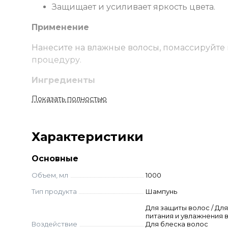
Защищает и усиливает яркость цвета.
Применение
Нанесите на влажные волосы, помассируйте 
процедуру.
Ингредиенты
Показать полностью
Aqua (Water), Sodium Laureth Sulfate, Sodium C
Distearate, Cocamide MEA, Parfum (Fragrance), 
Glycol, Coco-glucoside, Glyceryl Oleate, Benzyl 
Характеристики
Linalool, Potassium Sorbate, Methylchloroisoth
Chloride, Phenoxyethanol, Lycium Barbarum Fruit
Основные
Nucifera (Coconut) Oil), Gardenia Tahitensis Fl
Benzoate
Объем, мл
1000
Тип продукта
Шампунь
Для защиты волос / Для
питания и увлажнения в
Воздействие
Для блеска волос