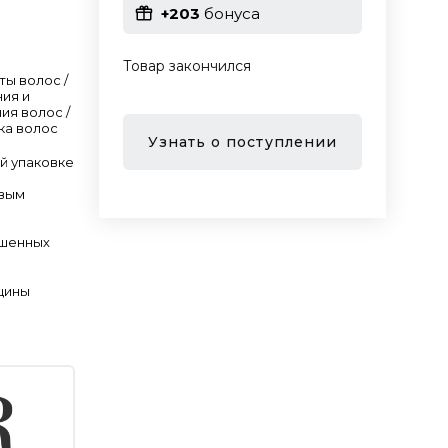
+203
бонуса
Товар закончился
ты волос /
ния и
ия волос /
ка волос
Узнать о поступлении
й упаковке
овым
ашенных
щины