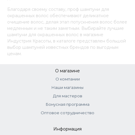
Благодаря своему составу, проф шампуни для
окрашенных волос обеспечивают деликатное
очищение волос, делая этап потускнения волос более
медленным и не таким заметным.
Выбирайте лучшие
шампуни для окрашенных волос в магазине
Индустрия Красоты, в каталоге представлен большой
выбор шампуней известных брендов по выгодным
ценам.
О магазине
О компании
Наши магазины
Для мастеров
Бонусная программа
Оптовое сотрудничество
Информация