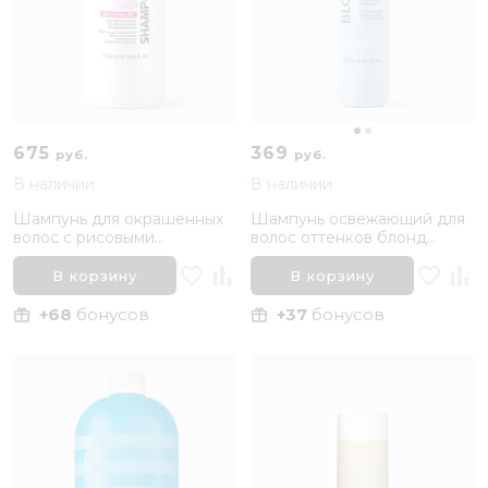
675
369
руб.
руб.
В наличии
В наличии
Шампунь для окрашенных
Шампунь освежающий для
волос с рисовыми
волос оттенков блонд
протеинами и экстрактом
Kapous Professional "Blond
женьшеня Kapous Studio
Bar", 300 мл
В корзину
В корзину
Professional, 1000 мл
+68
бонусов
+37
бонусов