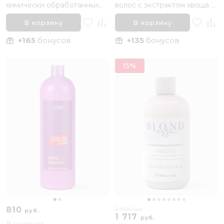
химически обработанных
волос с экстрактом хвоща и
волос «Защита Цвета» Mood
конского каштана Ekre
Color Protect Shampoo, 400
Nature Color Protection,
В корзину
В корзину
мл
1000 мл
+165
бонусов
+135
бонусов
15%
810
2 020
руб.
руб.
1 717
руб.
В наличии