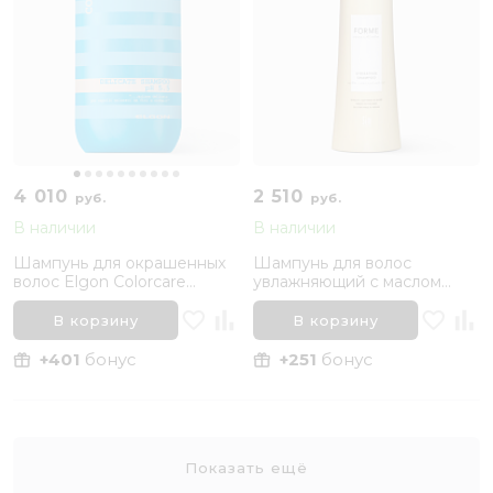
4 010
2 510
руб.
руб.
В наличии
В наличии
Шампунь для окрашенных
Шампунь для волос
волос Elgon Colorcare
увлажняющий с маслом
Delicate Shampoo, 1000 мл
семян овса Forme Essentials
Hydrating Shampoo, 300 мл
В корзину
В корзину
+401
бонус
+251
бонус
Показать ещё