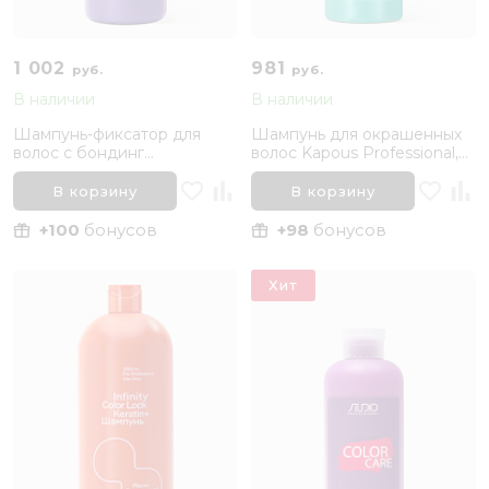
1 002
981
руб.
руб.
В наличии
В наличии
Шампунь-фиксатор для
Шампунь для окрашенных
волос с бондинг
волос Kapous Professional,
комплексом Concept Next
1050 мл
Level Blond, 1000 мл
В корзину
В корзину
+100
бонусов
+98
бонусов
Хит