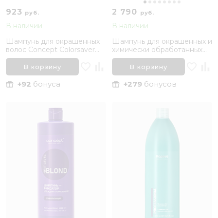
923
2 790
руб.
руб.
В наличии
В наличии
Шампунь для окрашенных
Шампунь для окрашенных и
волос Concept Сolorsaver
химически обработанных
Shampoo, 1000 мл
волос «Защита Цвета» Mood
Color Protect Shampoo,
В корзину
В корзину
1000 мл
+92
бонуса
+279
бонусов