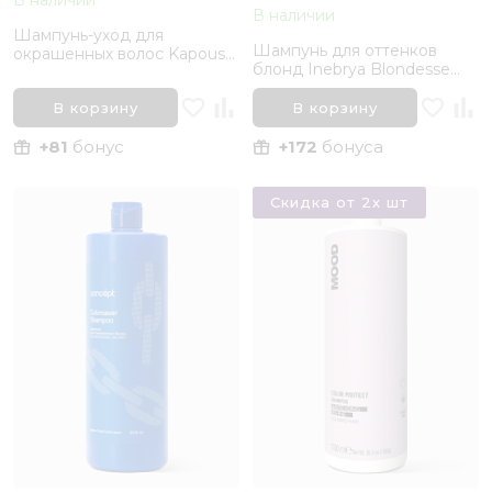
В наличии
Шампунь-уход для
Шампунь для оттенков
окрашенных волос Kapous
блонд Inebrya Blondesse
Studio Professional "Color
Blonde Miracle Shampoo,
Care", 1000 мл
300 мл
В корзину
В корзину
+81
бонус
+172
бонуса
Скидка от 2х шт