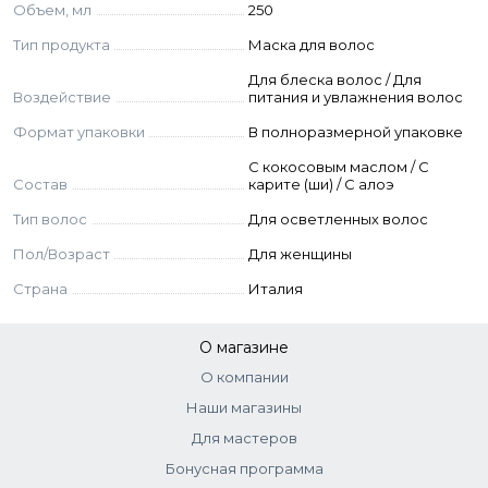
Объем, мл
250
Aqua (Water), Cetearyl Alcohol, Cetrimonium Chloride,
Тип продукта
Маска для волос
Behentrimonium chloride, Phenoxyethanol, Betaine,
Butyrospermum Parkii Butter (Butyrospermum Parkii
Для блеска волос / Для
(Shea) Butter), Erythritol, Aloe Barbadensis Leaf Juice,
Воздействие
питания и увлажнения волос
Parfum (Fragrance), Hydroxypropyl Starch Phosphate,
Формат упаковки
В полноразмерной упаковке
Sodium Gluconate, Isopropyl Alcohol, Ethylhexylglycerin,
Benzyl Salicylate, Cocos Nucifera Oil (Cocos Nucifera
С кокосовым маслом / С
Состав
карите (ши) / С алоэ
(Coconut) Oil), Citric Acid, Potassium Sorbate, Sodium
Benzoate, Sodium Sulfite
Тип волос
Для осветленных волос
Пол/Возраст
Для женщины
Страна
Италия
О магазине
О компании
Наши магазины
Для мастеров
Бонусная программа