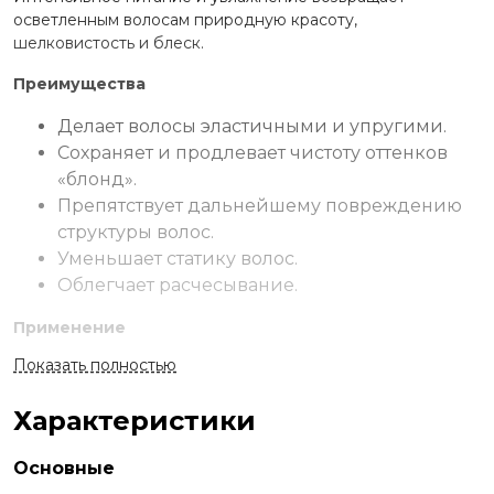
осветленным волосам природную красоту,
шелковистость и блеск.
Преимущества
Делает волосы эластичными и упругими.
Сохраняет и продлевает чистоту оттенков
«блонд».
Препятствует дальнейшему повреждению
структуры волос.
Уменьшает статику волос.
Облегчает расчесывание.
Применение
Показать полностью
Нанесите маску на длину и кончики волос,
предварительно вымытых шампунем и слегка
подсушенных полотенцем. Равномерно распределите по
Характеристики
волосам, оставьте на 5 минут, расчешите и смойте.
Основные
Ингредиенты