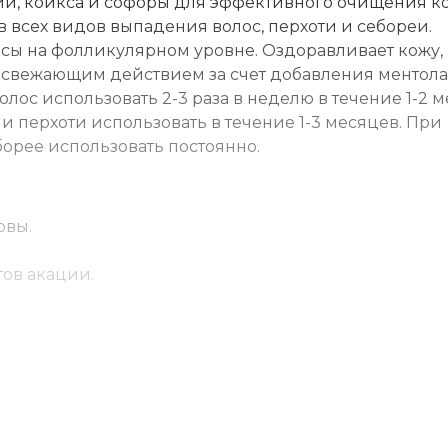
ии, коикса и софоры для эффективного очищения к
 всех видов выпадения волос, перхоти и себореи.
лосы на фолликулярном уровне. Оздоравливает кожу,
 освежающим действием за счет добавления ментола
ос использовать 2-3 раза в неделю в течение 1-2 м
 перхоти использовать в течение 1-3 месяцев. При
рее использовать постоянно.
овы.
тов акации.
нных волос.
Массировать кожу в течение 2-3 минут. Смыть водой
 и при сезонном выпадении волос использовать 2-