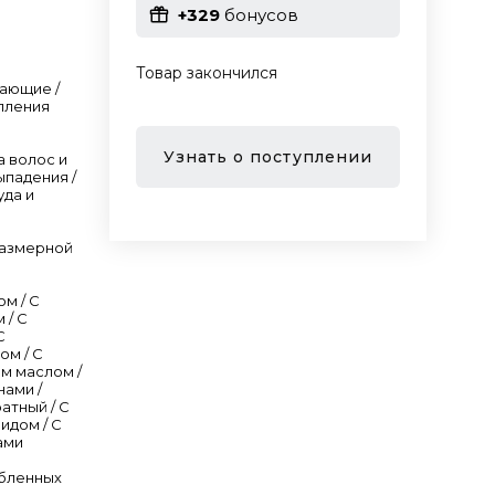
+329
бонусов
Товар закончился
ающие /
пления
Узнать о поступлении
а волос и
ыпадения /
уда и
размерной
ом / С
 / С
C
ом / С
м маслом /
нами /
атный / С
идом / С
ами
бленных