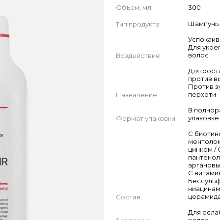
Объем, мл
300
Тип продукта
Шампунь
Успокаив
Для укре
Воздействие
волос
Для рост
против в
Против з
Назначение
перхоти
В полно
Формат упаковки
упаковке
С биотин
ментолом
цинком / 
пантенол
аргановы
С витами
Бессульф
ниацинам
Состав
церамид
Для осла