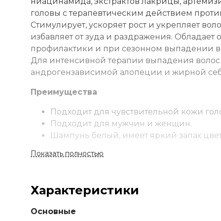
ниацинамида, экстрактов лакрицы, артемиз
головы с терапевтическим действием против
Стимулирует, ускоряет рост и укрепляет во
избавляет от зуда и раздражения. Обладает
профилактики и при сезонном выпадении вол
Для интенсивной терапии выпадения волос и
андрогензависимой алопеции и жирной себо
Преимущества
Подходит для чувствительной кожи гол
Подходит для мужчин и женщин.
Шампунь белый, имеет яркий запах цве
Не вымывает цвет, подходит для окраше
Показать полностью
Полноразмерный объем.
Применение
Характеристики
Нанести шампунь на мокрые волосы и кожу. 
необходимости повторить. Для профилактики
Основные