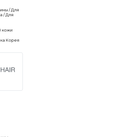
ины / Для
а / Для
ы
й кожи
ка Корея