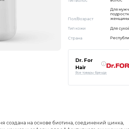
Тип волос
волос
Для мужч
подростк
Пол/Возраст
женщин
Тип кожи
Для сухо
Страна
Республи
Dr. For
Hair
Все товары бренда
я создана на основе биотина, соединений цинка,