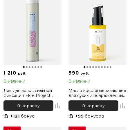
1 210
990
руб.
руб.
В наличии
В наличии
Лак для волос сильной
Масло восстанавливающее
фиксации Ekre Project
для сухих и поврежденных
Extra Strong Fix Elysium,
волос Bravia Oil Hair Repair,
500 мл
50 мл
В корзину
В корзину
+121
бонус
+99
бонусов