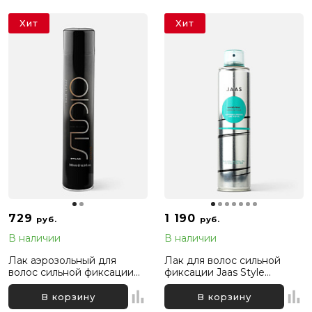
Хит
Хит
729
1 190
руб.
руб.
В наличии
В наличии
Лак аэрозольный для
Лак для волос сильной
волос сильной фиксации
фиксации Jaas Style
Kapous Professional, 500 мл
Hairspray Strong Hold, 300
мл
В корзину
В корзину