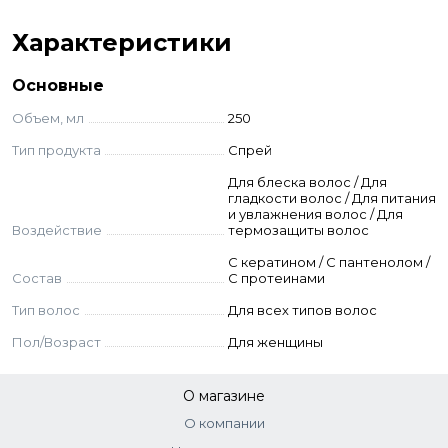
сухих и ломких волос
Предотвращает появление сечения
Характеристики
структуры волос
Защищает от негативного влияния
Основные
окружающей среды
Объем, мл
250
Облегчает укладку жестких непослушных
волос, максимально насыщает волосы
Тип продукта
Спрей
кератином
Для блеска волос / Для
Продлевает яркость цвета окрашенных
гладкости волос / Для питания
и увлажнения волос / Для
волос
Воздействие
термозащиты волос
Придает волосам прочность
С кератином / C пантенолом /
Защищает от механических повреждений
Состав
С протеинами
Ингредиенты
Тип волос
Для всех типов волос
Пол/Возраст
Для женщины
Провитамин В5
Керавис
Налидон
О магазине
LustreplexTM
О компании