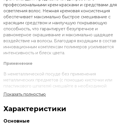
профессиональными крем-красками и средствами для
осветления волос. Нежная кремовая консистенция
обеспечивает максимально быстрое смешивание с
красящим средством и наилучшую покрывающую
способность, что гарантирует безупречное и
равномерное окрашивание и максимально щадящее
воздействие на волосы. Благодаря входящим в состав
инновационным комплексам полимеров усиливается
интенсивность и блеск цвета.
Применение
В неметаллической посуде без применения
металлических предметов (с помощью кисточки или
пластикового шпателя) смешайте в необходимой
пропорции с крем-краской или осветляющим средством
Показать полностью
до получения однородной массы. Информация о
необходимой концентрации оксиданта и пропорциях
Характеристики
смешивания находится в инструкции к крем-краске и
осветляющему средству.
Основные
Состав