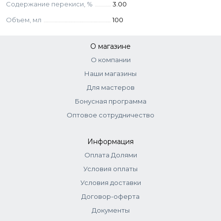
Содержание перекиси, %
3.00
Aqua, Hydrogen Peroxide, Cetearyl Alcohol, PEG-40
Объем, мл
100
Hydrogenated Castor Oil, Ceteareth-23, Paraffinum
Liquidum, Salicylic Acid, Acrylates/Steareth-20 Methacrylate
О магазине
Copolymer, Sodium Laureth Sulfate, Acrylates/Palmeth-25
Acrylate Copolymer, Sodium Stannate, Disodium EDTA.
О компании
Наши магазины
Для мастеров
Бонусная программа
Оптовое сотрудничество
Информация
Оплата Долями
Условия оплаты
Условия доставки
Договор-оферта
Документы