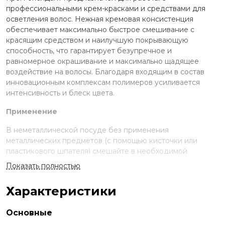
профессиональными крем-красками и средствами для
осветления волос. Нежная кремовая консистенция
обеспечивает максимально быстрое смешивание с
красящим средством и наилучшую покрывающую
способность, что гарантирует безупречное и
равномерное окрашивание и максимально щадящее
воздействие на волосы. Благодаря входящим в состав
инновационным комплексам полимеров усиливается
интенсивность и блеск цвета.
Применение
В неметаллической посуде без применения
металлических предметов (с помощью кисточки или
пластикового шпателя) смешайте в необходимой
пропорции с крем-краской или осветляющим средством
Показать полностью
до получения однородной массы. Информация о
необходимой концентрации оксиданта и пропорциях
Характеристики
смешивания находится в инструкции к крем-краске и
осветляющему средству.
Основные
Состав