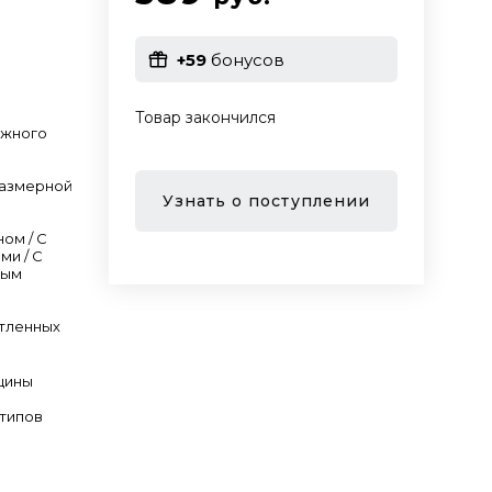
+59
бонусов
Товар закончился
ежного
размерной
Узнать о поступлении
ном / С
ми / С
ным
тленных
щины
 типов