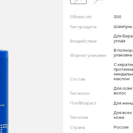
Объем, мл
300
Тип продукта
Шампунь
Для бер
Воздействие
ухода
В полно
Формат упаковки
упаковке
С керати
протеина
миндаль
Состав
маслом
Для осве
Тип волос
волос
Пол/Возраст
Для жен
Для всех
Тип кожи
кожи
Страна
Россия