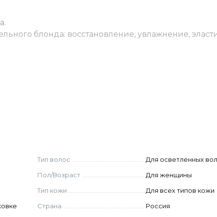
а.
льного блонда: восстановление, увлажнение, эласт
ссажными движениями равномерно распределите по
плой водой.
Тип волос
Для осветленных во
Пол/Возраст
Для женщины
Тип кожи
Для всех типов кожи
ковке
Страна
Россия