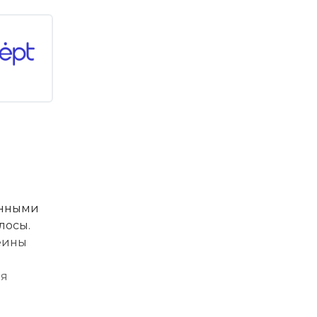
енными
лосы.
еины
ия