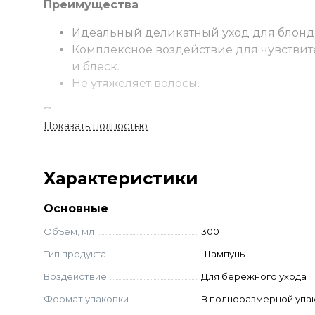
Преимущества
Идеальный деликатный уход для блонд
Комплексное воздействие для чувствите
и блеск.
Не утяжеляет волосы.
Применение
Показать полностью
Нанесите шампунь на влажные волосы. Ма
волосам и коже головы. Промойте волосы те
Характеристики
Ингредиенты
Основные
Кератиновый комплекс
Миндальное масло
Объем, мл
300
Гидролизованные протеины шелка
Тип продукта
Шампунь
Воздействие
Для бережного ухода
Формат упаковки
В полноразмерной упа