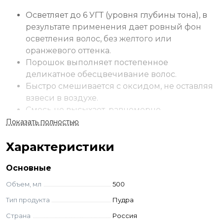
Осветляет до 6 УГТ (уровня глубины тона), в
результате применения дает ровный фон
осветления волос, без желтого или
оранжевого оттенка.
Порошок выполняет постепенное
деликатное обесцвечивание волос.
Быстро смешивается с оксидом, не оставляя
взвеси в воздухе.
Смесь не высыхает, равномерно
распределяется по полотну волос.
Показать полностью
Благодаря формуле активов ухода волосы
Характеристики
во время работы порошка максимально
защищены от повреждения, после
Основные
применения средства волосы сохраняют
блеск, плотность и эластичность.
Объем, мл
500
Не вызывает аллергических реакций
Тип продукта
Пудра
слизистой и кожи головы.
Страна
Россия