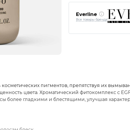
Everline
Все товары бренда
 косметических пигментов, препятствуя их вымыв
ыщенность цвета. Хроматический фитокомплекс с EG
осы более гладкими и блестящими, улучшая характе
волосам блеск.