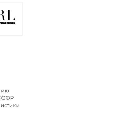
анию
F/ЭФР
ристики