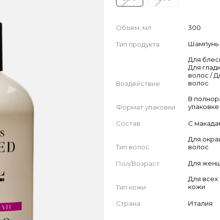
Объем, мл
300
Тип продукта
Шампунь
Для блес
Для глад
волос / 
Воздействие
волос
В полно
Формат упаковки
упаковке
Состав
С макад
Для окр
Тип волос
волос
Пол/Возраст
Для жен
Для всех
Тип кожи
кожи
Страна
Италия