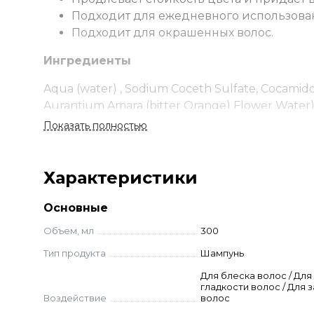
Подходит для ежедневного использова
Подходит для окрашенных волос.
Ингредиенты
Aqua (water) , Sodium Coceth Sulfate, Cocamido
Aurantium Amara (bitter Orange) Flower Water)
Seed Oil , Punica Granatum Bark Extract, Eucaly
Показать полностью
Polypeptide-9, Sh-oligopeptide-2, Lauryl Glucos
11, Peg-200 Hydrogenated Glyceryl Palmate , Sh
Polyquaternium-10, Sodium Chloride, Citric Acid
Характеристики
(fragrance), Sodium Benzoate, Lecithin, Potassiu
Основные
Объем, мл
300
Тип продукта
Шампунь
Для блеска волос / Для
гладкости волос / Для 
Воздействие
волос