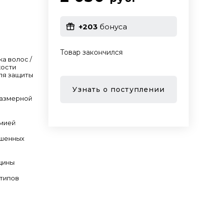
+203
бонуса
Товар закончился
ка волос /
кости
Для защиты
Узнать о поступлении
размерной
амией
ашенных
щины
 типов