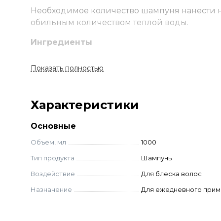
Необходимое количество шампуня нанести на
обильным количеством теплой воды.
Ингредиенты
AQUA (WATER), SODIUM LAURETH SULFATE, 
Показать полностью
POLYQUATERNIUM-7, PARFUM (FRAGRANCE), H
STYRENE/ACRYLATES COPOLYMER, CITRIC ACI
Характеристики
Основные
Объем, мл
1000
Тип продукта
Шампунь
Воздействие
Для блеска волос
Назначение
Для ежедневного при