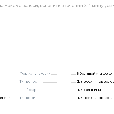
 мокрые волосы, вспенить в течении 2-4 минут, см
COCAMIDOPROPYL BETAINE, SODIUM CHLORIDE,
EXYL CINNAMAL, SODIUM CITRATE, GLYCERIN,
D, 2-BROMO-2-NITROPROPANE-1,3-DIOL
Формат упаковки
В большой упаковке
Тип волос
Для всех типов воло
Пол/Возраст
Для женщины
менения
Тип кожи
Для всех типов кожи