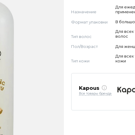
Для еже
Назначение
примене
Формат упаковки
В большо
Для всех
Тип волос
волос
Пол/Возраст
Для жен
Для всех
Тип кожи
кожи
Kapous
Все товары бренда