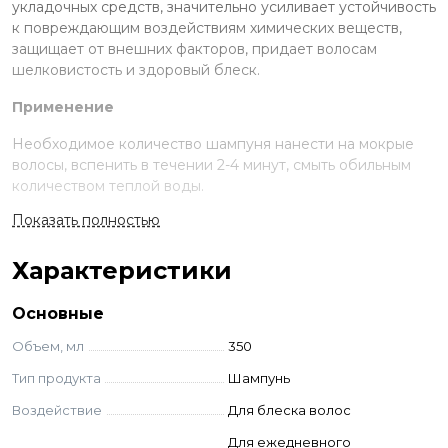
укладочных средств, значительно усиливает устойчивость
к повреждающим воздействиям химических веществ,
защищает от внешних факторов, придает волосам
шелковистость и здоровый блеск.
Применение
Необходимое количество шампуня нанести на мокрые
волосы, вспенить в течении 2-4 минут, смыть обильным
количеством теплой воды.
Показать полностью
Ингредиенты
AQUA (WATER), SODIUM LAURETH SULFATE,
Характеристики
COCAMIDOPROPYL BETAINE, SODIUM CHLORIDE,
POLYQUATERNIUM-7, PARFUM (FRAGRANCE), HEXYL
Основные
CINNAMAL, SODIUM CITRATE, GLYCERIN,
STYRENE/ACRYLATES COPOLYMER, CITRIC ACID, 2-
Объем, мл
350
BROMO-2-NITROPROPANE-1,3-DIOL
Тип продукта
Шампунь
Воздействие
Для блеска волос
Для ежедневного