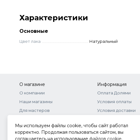
Характеристики
Основные
Цвет лака
Натуральный
О магазине
Информация
О компании
Оплата Долями
Наши магазины
Условия оплаты
Для мастеров
Условия доставки
Бонусная программа
Договор-оферта
Мы используем файлы cookie, чтобы сайт работал
Оптовое сотрудничество
Документы
корректно. Продолжая пользоваться сайтом, вы
соглашаетесь на использование
файлов cookie
.