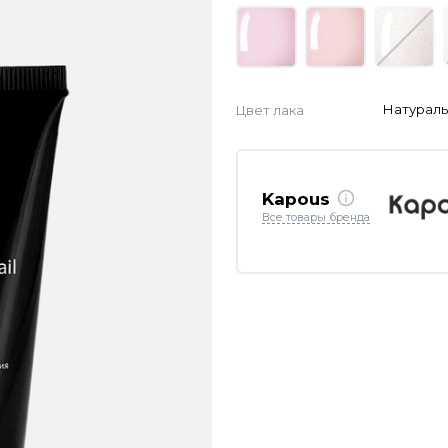
Цвет лака
Натурал
Kapous
Все товары бренда