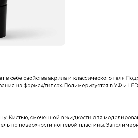
т в себе свойства акрила и классического геля Под
ания на формах/типсах. Полимеризуется в УФ и LED
ну. Кистью, смоченной в
жидкости для моделирова
гель по поверхности ногтевой пластины. Заполимер