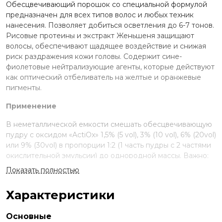
Обесцвечивающий порошок со специальной формулой
предназначен для всех типов волос и любых техник
нанесения. Позволяет добиться осветления до 6-7 тонов.
Рисовые протеины и экстракт Женьшеня защищают
волосы, обеспечивают щадящее воздействие и снижая
риск раздражения кожи головы. Содержит сине-
фиолетовые нейтрализующие агенты, которые действуют
как оптический отбеливатель на желтые и оранжевые
пигменты.
Применение
В неметаллической емкости смешать обесцвечивающую
пудру с оксидом «ActiOx» 1,5% (5 vol), 3% (10 vol), 6% (20vol)
или 9% (30vol) в пропорции 1:2 (1 часть пудры с 2 частями
окислительной эмульсии) до однородной массы. Важно:
После смешивания пудры и оксида дать постоять смеси
Показать полностью
около 1 минуты и повторно размешать получившуюся
смесь. Рекомендуется наносить на сухие волосы, без
Характеристики
предварительного мытья. Рекомендуемое время
выдержки 25-45 минут при постоянном визуальном
Основные
контроле и зависит от базового цвета и желаемого