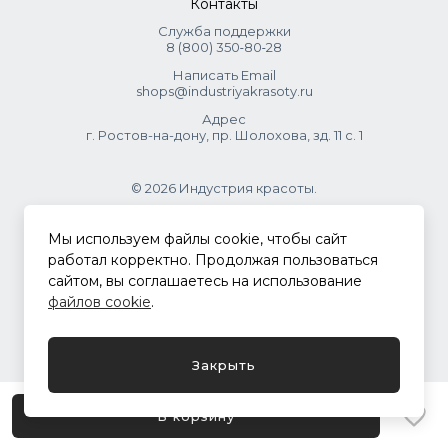
Контакты
contain: Resorcinol, M-Aminophenol, P- Aminophenol, 1-
Служба поддержки
Naphthol, Toluene-2,5-Diamine Sulfate, 4-Chlorosercinol, 2-
8 (800) 350‑80‑28
Amino-3-Hydroxypyridine, 4-amino-2-Hydroxytoluene 2-
Написать Email
Methylresorcinol, 2,4- Diaminophenoxyethanol HCL, 4-
shops@industriyakrasoty.ru
Amino-M-Cresol, 2-Methylresorcinol, 1- Hydroxyethyl-4,5-
Адрес
Diamino Pyrazole Sulfate.
г. Ростов-на-дону, пр. Шолохова, зд. 11 с. 1
© 2026 Индустрия красоты.
.
Мы используем файлы cookie, чтобы сайт
работал корректно. Продолжая пользоваться
сайтом, вы соглашаетесь на использование
Политика конфиденциальности
файлов cookie
.
Разработка сайта
ASTDESIGN
Закрыть
В корзину