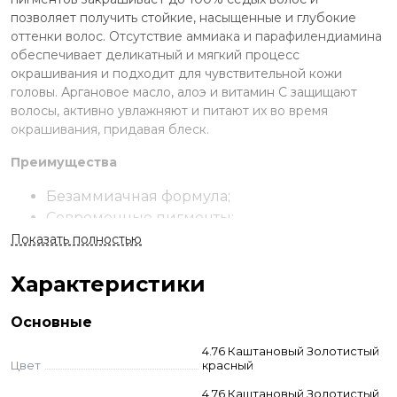
позволяет получить стойкие, насыщенные и глубокие
оттенки волос. Отсутствие аммиака и парафилендиамина
обеспечивает деликатный и мягкий процесс
окрашивания и подходит для чувствительной кожи
головы. Аргановое масло, алоэ и витамин C защищают
волосы, активно увлажняют и питают их во время
окрашивания, придавая блеск.
Преимущества
Безаммиачная формула;
Современные пигменты;
Закрашивание седины на 100%;
Показать полностью
В составе натуральный комплекс масел и
Характеристики
витамин C;
Не ухудшает состояние волос.
Основные
Применение
4.76 Каштановый Золотистый
Цвет
красный
Смешайте выбранный краситель с окислителем в
пропорции 1:1,5 или 1:2 с тонерами. Нанесите на волосы.
4.76 Каштановый Золотистый