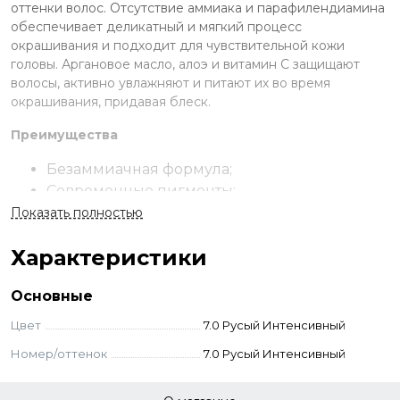
оттенки волос. Отсутствие аммиака и парафилендиамина
обеспечивает деликатный и мягкий процесс
окрашивания и подходит для чувствительной кожи
головы. Аргановое масло, алоэ и витамин C защищают
волосы, активно увлажняют и питают их во время
окрашивания, придавая блеск.
Преимущества
Безаммиачная формула;
Современные пигменты;
Закрашивание седины на 100%;
Показать полностью
В составе натуральный комплекс масел и
Характеристики
витамин C;
Не ухудшает состояние волос.
Основные
Применение
Цвет
7.0 Русый Интенсивный
Смешайте выбранный краситель с окислителем в
Номер/оттенок
7.0 Русый Интенсивный
пропорции 1:1,5 или 1:2 с тонерами. Нанесите на волосы.
Распределите по длине. Выдержите смесь на волосах
ставьте на 30–55 минут. Смойте с использованием