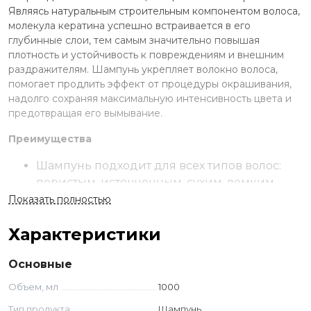
Являясь натуральным строительным компонентом волоса,
молекула кератина успешно встраивается в его
глубинные слои, тем самым значительно повышая
плотность и устойчивость к повреждениям и внешним
раздражителям. Шампунь укрепляет волокно волоса,
помогает продлить эффект от процедуры окрашивания,
надолго сохраняя максимальную интенсивность цвета и
предотвращая его вымывание.
Преимущества
Шампунь подходит для всех типов волос:
пористым, истонченным, сухим, ломким,
тусклым, а также химически обработанным
Показать полностью
волосам.
Характеристики
Д-пантенол сглаживает кутикулу и
наполняет влагой безжизненные пряди,
Основные
облегчает процесс укладки и делает волосы
послушными.
Объем, мл
1000
Предотвращает потускнение цвета
Тип продукта
Шампунь