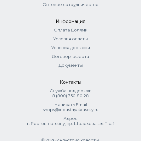
Coco-Glucoside, Hydrogenated Castor Oil, Polysilicone-15,
Оптовое сотрудничество
Polyquaternium-10, Citric Acid, Hydrolyzed Keratin, Laureth-
2, PEG/PPG-120/10 Trimethylolpropane Trioleate, Geraniol,
Информация
Phenoxyethanol, Methylchloroisothiazolinone, Potassium
Sorbate, Methylisothiazolinone.
Оплата Долями
Условия оплаты
Условия доставки
Договор-оферта
Документы
Контакты
Служба поддержки
8 (800) 350‑80‑28
Написать Email
shops@industriyakrasoty.ru
Адрес
г. Ростов-на-дону, пр. Шолохова, зд. 11 с. 1
© 2026 Индустрия красоты.