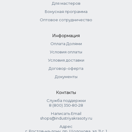
Для мастеров
10 мин.
Тонеры:
смешиваются с оксидом 1,5–3% (1:1 для 1,5% и 1:2
Бонусная программа
для 3%). Нанести, распределить эмульгирующей
Оптовое сотрудничество
техникой. Выдержка 10-15 мин.
Информация
Оплата Долями
Условия оплаты
Условия доставки
Договор-оферта
Документы
Контакты
Служба поддержки
8 (800) 350‑80‑28
Написать Email
shops@industriyakrasoty.ru
Адрес
г. Ростов-на-дону, пр. Шолохова, зд. 11 с. 1