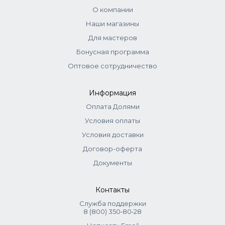
(пропорция 1:1,5). Время выдержки до 30 мин.
О компании
Тонирование:
краситель + оксид 1,5% (1:2). Выдержка до
10 мин.
Наши магазины
Тонеры:
смешиваются с оксидом 1,5–3% (1:1 для 1,5% и 1:2
Для мастеров
для 3%). Нанести, распределить эмульгирующей
Бонусная программа
техникой. Выдержка 10-15 мин.
Оптовое сотрудничество
Информация
Оплата Долями
Условия оплаты
Условия доставки
Договор-оферта
Документы
Контакты
Служба поддержки
8 (800) 350‑80‑28